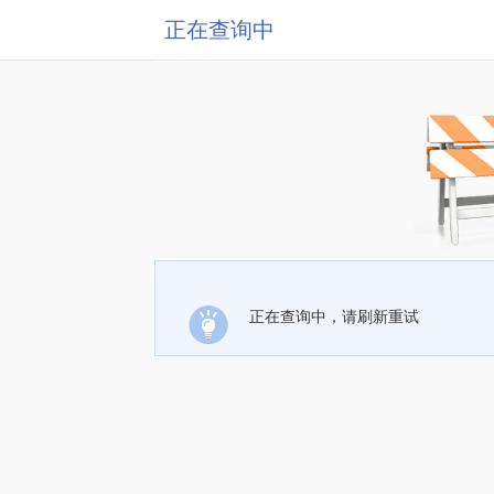
正在查询中
正在查询中，请刷新重试