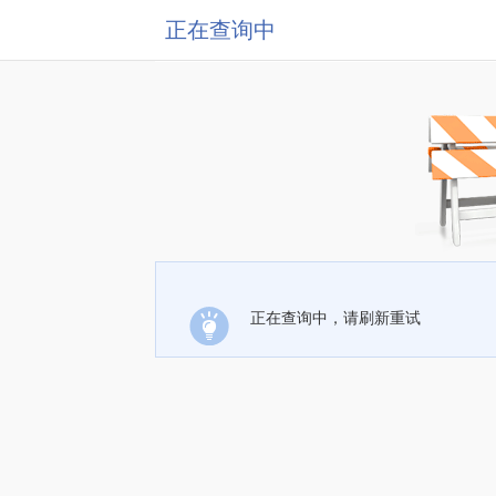
正在查询中
正在查询中，请刷新重试